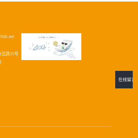
fdlc.net
迅路35号
室
在线留言