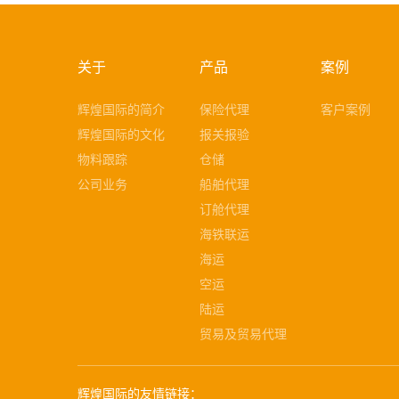
关于
产品
案例
辉煌国际的简介
保险代理
客户案例
辉煌国际的文化
报关报验
物料跟踪
仓储
公司业务
船舶代理
订舱代理
海铁联运
海运
空运
陆运
贸易及贸易代理
辉煌国际的友情链接：