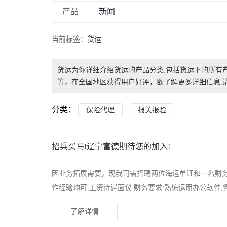
产品
新闻
当前标签：
货运
货运
为你详细介绍
货运
的产品分类,包括
货运
下的所有
等，在全国地区获得用户好评，欲了解更多详细信息,请
分类：
保险代理
报关报验
招兵买马!辽宁富德期待您的加入!
因业务拓展需要，现我司需招聘两位海运单证和一名财务,
作经验均可,工资待遇面议.财务要求:熟练运用办公软件,
了解详情