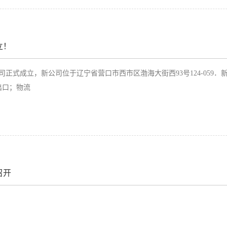
立！
公司正式成立，新公司位于辽宁省营口市西市区渤海大街西93号124-059
出口；物流
召开