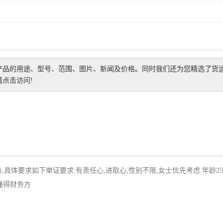
产品的用途、型号、范围、图片、新闻及价格。同时我们还为您精选了
货
点击访问!
具体要求如下单证要求:有责任心,进取心,性别不限,女士优先考虑.年龄2
懂得财务方