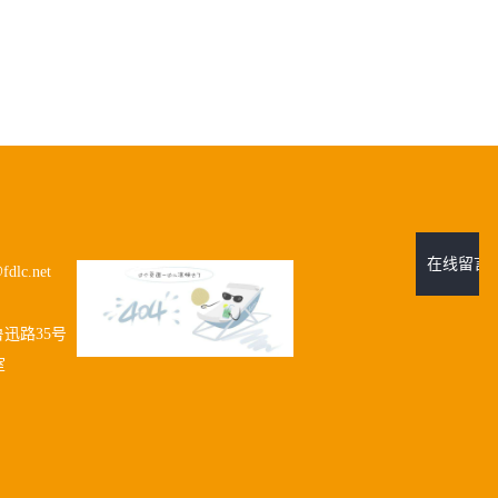
在线留言
fdlc.net
迅路35号
室