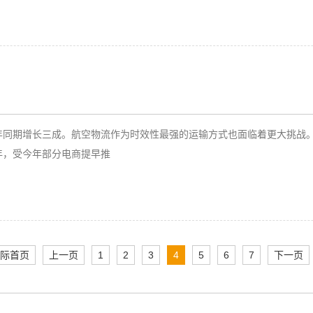
年同期增长三成。航空物流作为时效性最强的运输方式也面临着更大挑战
年，受今年部分电商提早推
际首页
上一页
1
2
3
4
5
6
7
下一页