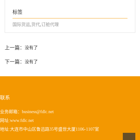
标签
国际货运
,
货代
,
订舱代理
上一篇：
没有了
下一篇：
没有了
联系
业务邮箱：
business@fdlc.net
网址:www.fdlc.net
地址:大连市中山区鲁迅路35号盛世大厦1106-1107室